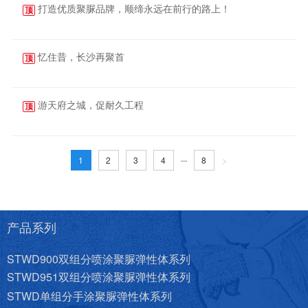
打造优质聚脲品牌，顺缔永远在前行的路上！
顶
2024-11-18
忆住昔，长沙再聚首
顶
2024-10-30
游天府之城，促耐久工程
顶
2024-09-29
...
1
2
3
4
8
>
产品系列
STWD900双组分喷涂聚脲弹性体系列
STWD951双组分喷涂聚脲弹性体系列
STWD单组分手涂聚脲弹性体系列