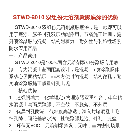
STWD‑8010 双组份无溶剂聚脲底涂的优势
STWD‑8010 双组份无溶剂聚脲底涂，是一款即可以
用于底涂、腻子封孔双层功能作用。节省施工时间，提
升喷涂聚脲与混凝土结构附着力，耐久性与装饰性场景
防水应用产品
一、产品简介
STWD‑8010是100%固含无溶剂双组分聚脲专用底
漆，专为混凝土基面配套设计，是混凝土+喷涂聚脲体
系核心界面粘结层，非常方便封闭混凝土结构微孔，避
免喷涂聚脲施工质量针孔出现
二、核心优势
1、超强附着力：化学锚定+物理渗透双重结合，牢牢粘
接混凝土与面层聚脲，不空鼓、不脱落、不分层
2、优异封孔防潮：低粘度高渗透，深入封堵混凝土毛
细孔隙，隔绝基底水汽，杜绝聚脲起泡、针孔、泛盐
3、环保无VOC：无溶剂零挥发，无味，室内密闭场景