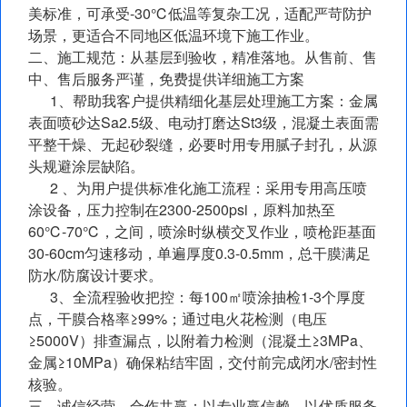
美标准，可承受-30℃低温等复杂工况，适配严苛防护
场景，更适合不同地区低温环境下施工作业。
二、施工规范：从基层到验收，精准落地。从售前、售
中、售后服务严谨，免费提供详细施工方案
1、帮助我客户提供精细化基层处理施工方案：金属
表面喷砂达Sa2.5级、电动打磨达St3级，混凝土表面需
平整干燥、无起砂裂缝，必要时用专用腻子封孔，从源
头规避涂层缺陷。
2 、为用户提供标准化施工流程：采用专用高压喷
涂设备，压力控制在2300-2500psi，原料加热至
60℃-70℃，之间，喷涂时纵横交叉作业，喷枪距基面
30-60cm匀速移动，单遍厚度0.3-0.5mm，总干膜满足
防水/防腐设计要求。
3、全流程验收把控：每100㎡喷涂抽检1-3个厚度
点，干膜合格率≥99%；通过电火花检测（电压
≥5000V）排查漏点，以附着力检测（混凝土≥3MPa、
金属≥10MPa）确保粘结牢固，交付前完成闭水/密封性
核验。
三、诚信经营，合作共赢：以专业赢信赖，以优质服务