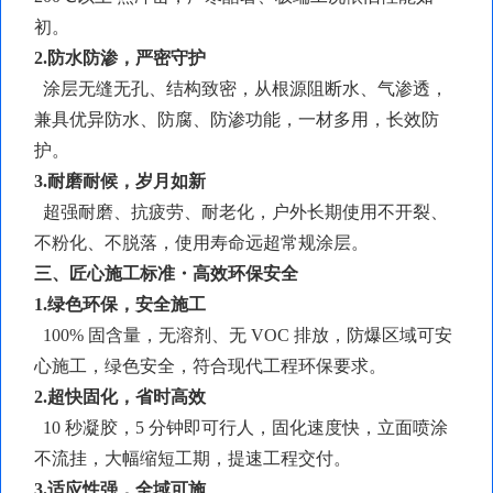
初。
2.防水防渗，严密守护
涂层无缝无孔、结构致密，从根源阻断水、气渗透，
兼具优异防水、防腐、防渗功能，一材多用，长效防
护。
3.耐磨耐候，岁月如新
超强耐磨、抗疲劳、耐老化，户外长期使用不开裂、
不粉化、不脱落，使用寿命远超常规涂层。
三、匠心施工标准・高效环保安全
1.绿色环保，安全施工
100% 固含量，无溶剂、无 VOC 排放，防爆区域可安
心施工，绿色安全，符合现代工程环保要求。
2.超快固化，省时高效
10 秒凝胶，5 分钟即可行人，固化速度快，立面喷涂
不流挂，大幅缩短工期，提速工程交付。
3.适应性强，全域可施