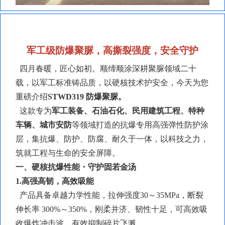
军工级防爆聚脲，高撕裂强度，安全守护
四月春暖，匠心如初。顺缔顺涂深耕聚脲领域二十
载，以军工标准铸品质，以硬核技术护安全，今天为您
重磅介绍
STWD319
防爆聚脲
。
这款专为
军工装备、石油石化、民用建筑工程、特种
车辆、城市安防
等领域打造的抗爆专用高强弹性防护涂
层，集抗爆、防护、防腐、耐久于一体，以科技之力，
筑就工程与生命的安全屏障。
一、硬核抗爆性能・守护固若金汤
1.高强高韧，高效吸能
产品具备卓越力学性能，拉伸强度
30～35MPa，断裂
伸长率 300%～350%，刚柔并济、韧性十足，可高效吸
收爆炸冲击波，有效抑制碎片飞溅。