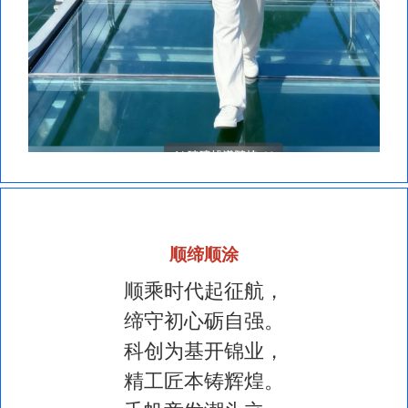
顺缔顺涂
顺乘时代起征航，
缔守初心砺自强。
科创为基开锦业，
精工匠本铸辉煌。