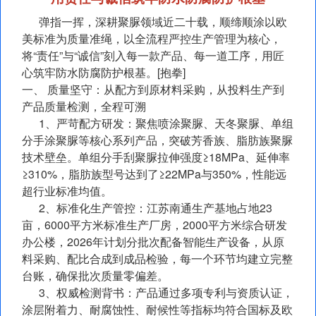
弹指一挥，深耕聚脲领域近二十载，顺缔顺涂以欧
美标准为质量准绳，以全流程严控生产管理为核心，
将“责任”与“诚信”刻入每一款产品、每一道工序，用匠
心筑牢防水防腐防护根基。[抱拳]
一、 质量坚守：从配方到原材料采购，从投料生产到
产品质量检测，全程可溯
1、严苛配方研发：聚焦喷涂聚脲、天冬聚脲、单组
分手涂聚脲等核心系列产品，突破芳香族、脂肪族聚脲
技术壁垒。单组分手刮聚脲拉伸强度≥18MPa、延伸率
≥310%，脂肪族型号达到了≥22MPa与350%，性能远
超行业标准均值。
2、标准化生产管控：江苏南通生产基地占地23
亩，6000平方米标准生产厂房，2000平方米综合研发
办公楼，2026年计划分批次配备智能生产设备，从原
料采购、配比合成到成品检验，每一个环节均建立完整
台账，确保批次质量零偏差。
3、权威检测背书：产品通过多项专利与资质认证，
涂层附着力、耐腐蚀性、耐候性等指标均符合国标及欧