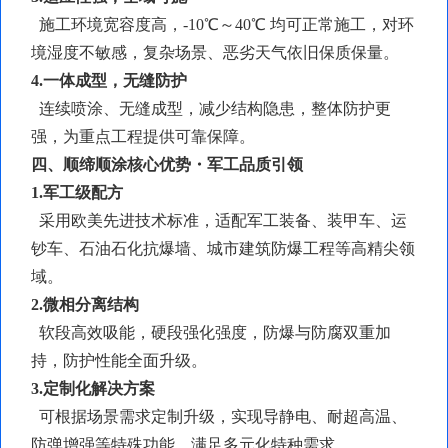
施工环境宽容度高，
-10℃～40℃ 均可正常施工，对环
境湿度不敏感，复杂场景、恶劣天气依旧保质保量。
4.一体成型，无缝防护
连续喷涂、无缝成型，减少结构隐患，整体防护更
强，为重点工程提供可靠保障。
四、顺缔顺涂核心优势・军工品质引领
1.军工级配方
采用欧美先进技术标准，适配军工装备、装甲车、运
钞车、石油石化抗爆墙、城市建筑防爆工程等高精尖领
域。
2.
微相分离
结构
软段高效吸能，硬段强化强度，防爆与防腐双重加
持，防护性能全面升级。
3.定制化解决方案
可根据场景需求定制升级，实现导静电、耐超高温、
防弹增强等特殊功能，满足多元化特种需求。