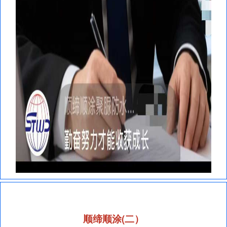
顺缔顺涂(二）