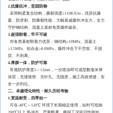
2.抗爆抗冲，坚固防御
采用刚柔复合结构，
撕裂强度
≥110KN/m，优异抗爆
轰、防穿刺、防撕裂性能，大幅衰减爆炸冲击力，全力
守护钢结构、混凝土基材免受爆炸破坏。
3.超强附着，牢不可破
对各类基材附着力优异：钢结构
≥10MPa、混凝土
≥3.5MPa、铝合金≥8.0MPa，爆炸冲击下不空鼓、不脱
层、不剥离。
4.厚膜一体，防护可靠
常规防护厚度
5～12mm，一次喷涂即可成型数毫米厚
涂层，无缝致密、无针孔、无隐患，施工高效便捷，安
全一步到位。
二、卓越理化特性・耐久历经考验
1.宽温耐受，四季如一
可在
-40℃～120℃ 环境下长期稳定使用，短时可抵御
200℃以上 热冲击，严寒酷暑、极端工况依旧性能如