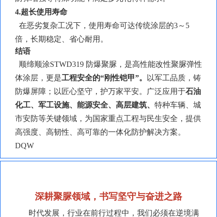
4.超长使用寿命
在恶劣复杂工况下，使用寿命可达传统涂层的
3～5
倍，长期稳定、省心耐用。
结语
顺缔顺涂
STWD319 防爆聚脲，是高性能改性聚脲弹性
体涂层，更是
工程安全的
“刚性铠甲”。
以军工品质，铸
防爆屏障；以匠心坚守，护万家平安。广泛应用于
石油
化工、军工设施、能源安全、高层建筑、
特种车辆、城
市安防等关键领域，为国家重点工程与民生安全，提供
高强度、高韧性、高可靠的一体化防护解决方案。
DQW
深耕聚脲领域，书写坚守与奋进之路
时代发展，行业在前行过程中，我们必须在逆境满