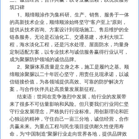
筑口碑
1、顺缔顺涂作为集科研、生产、销售、服务于一体
的高新技术企业，顺缔顺涂始终坚守“客户至上”原则，
提供从技术咨询、方案设计到现场施工、售后维护的全
链条服务。无论是石油化工、交通基建，水利大坝工
程，海水淡化工程，还是污水处理、屋面防水，均量身
定制适配方案，以专业技术与诚信服务赢得行业认可，
成为聚脲防护领域的诚信品牌。
2、聚脲体系质量是立身之本，施工是履约之基。顺
缔顺涂聚脲以二十年匠心坚守，用责任兑现承诺，以诚
信链接价值，为各领域提供高效、可靠的防护解决方
案，与合作伙伴共赴高质量发展新征程。
结束语：世间在竞争激烈中发展，给行业的发展带
来了很多不可估量影响和风险。但只要我们行业同仁坚
守行业发展理念，严格执行行业标准。用创新理论和匠
心独运的精神，守住自己一亩三分地，诚信经营，合作
共赢未来。为重点工程与民生项目提供耐久性使用寿
命，为“中国制造”聚脲行业走向世界各地，提供品牌效