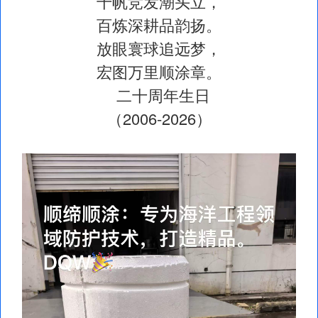
千帆竞发潮头立，
百炼深耕品韵扬。
放眼寰球追远梦，
宏图万里顺涂章。
二十周年生日
（2006-2026）