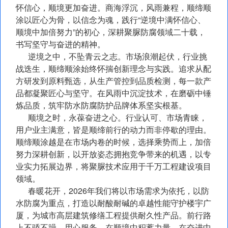
怀信心，顺境更加奋进。商海浮沉，风雨兼程，顺缔顺
涂以匠心为骨，以信念为魂，践行“逆境中满怀信心、
顺境中加倍努力”的初心，深耕聚脲防腐领域二十载，
书写坚守与奋进的精神。
逆境之中，不坠青云之志。市场浪潮起伏，行业挑
战迭生，顺缔顺涂始终怀揣创新理念与实践。追求从配
方研发到原料甄选，从生产管控到品质检测，每一款产
品都凝聚匠心与坚守。在风雨中沉淀技术，在磨砺中锤
炼品质，筑牢防水防腐防护品牌体系坚实根基。
顺境之时，永葆奋进之心。行业认可、市场青睐，
用户业主满意，皆是顺缔前行的动力而非停歇的理由。
顺缔顺涂越是在市场内卷的时候，选择乘势而上，加倍
努力深耕创新，以开放姿态拥抱竞争带来的机遇，以专
业实力拓展边界，将聚脲技术应用于千万工程建设项目
领域。
春暖花开，2026年我们将以市场需求为依托，以防
水防腐为重点，打造以耐酸耐碱的卓越性能守护楼宇广
厦，为城市高层建筑修缮工程提供耐久性产品。前行路
上不骄不躁，用心服务，在顺境中积蓄力量，在奋进中