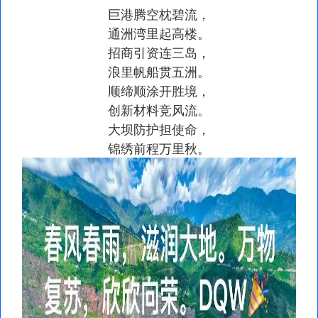
巨港腾空枕碧流，
通洲湾里起高楼。
招商引资连三岛，
浪里帆船贯五洲。
顺缔顺涂开胜境，
创新材料竞风流。
大坝防护担使命，
锦绣前程万里秋。