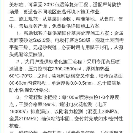
美标准，可承受-30℃低温等复杂工况，适配严苛防护
场景，更适合不同地区低温环境下施工作业。
二、施工规范：从基层到验收，精准落地。从售前、售
中、售后服务严谨，免费提供详细施工方案
1、帮助我客户提供精细化基层处理施工方案：金属
表面喷砂达Sa2.5级、电动打磨达St3级，混凝土表面需
平整干燥、无起砂裂缝，必要时用专用腻子封孔，从源
头规避涂层缺陷。
2 、为用户提供标准化施工流程：采用专用高压喷
涂设备，压力控制在2300-2500psi，原料加热至
60℃-70℃，之间，喷涂时纵横交叉作业，喷枪距基面
30-60cm匀速移动，单遍厚度0.3-0.5mm，总干膜满足
防水/防腐设计要求。
3、全流程验收把控：每100㎡喷涂抽检1-3个厚度
点，干膜合格率≥99%；通过电火花检测（电压
≥5000V）排查漏点，以附着力检测（混凝土≥3MPa、
金属≥10MPa）确保粘结牢固，交付前完成闭水/密封性
核验。
三、诚信经营，合作共赢：以专业赢信赖，以优质服务