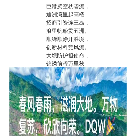
巨港腾空枕碧流，
通洲湾里起高楼。
招商引资连三岛，
浪里帆船贯五洲。
顺缔顺涂开胜境，
创新材料竞风流。
大坝防护担使命，
锦绣前程万里秋。