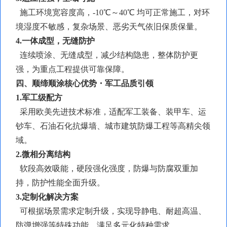
施工环境宽容度高，
-10℃～40℃ 均可正常施工，对环
境湿度不敏感，复杂场景、恶劣天气依旧保质保量。
4.一体成型，无缝防护
连续喷涂、无缝成型，减少结构隐患，整体防护更
强，为重点工程提供可靠保障。
四、顺缔顺涂核心优势・军工品质引领
1.军工级配方
采用欧美先进技术标准，适配军工装备、装甲车、运
钞车、石油石化抗爆墙、城市建筑防爆工程等高精尖领
域。
2.
微相分离
结构
软段高效吸能，硬段强化强度，防爆与防腐双重加
持，防护性能全面升级。
3.定制化解决方案
可根据场景需求定制升级，实现导静电、耐超高温、
防弹增强等特殊功能，满足多元化特种需求。