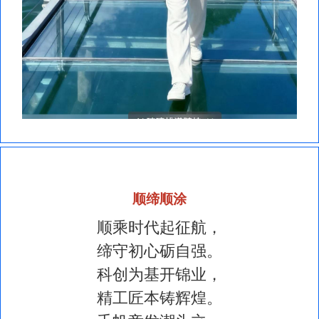
顺缔顺涂
顺乘时代起征航，
缔守初心砺自强。
科创为基开锦业，
精工匠本铸辉煌。