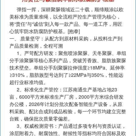
弹指一挥，深耕聚脲领域近二十载，顺缔顺涂以欧
美标准为质量准绳，以全流程严控生产管理为核心，
将“责任”与“诚信”刻入每一款产品、每一道工序，用匠
心筑牢防水防腐防护根基。[抱拳]
一、 质量坚守：从配方到原材料采购，从投料生产到
产品质量检测，全程可溯
1、严苛配方研发：聚焦喷涂聚脲、天冬聚脲、单组
分手涂聚脲等核心系列产品，突破芳香族、脂肪族聚脲
技术壁垒。单组分手刮聚脲拉伸强度≥18MPa、延伸率
≥310%，脂肪族型号达到了≥22MPa与350%，性能远
超行业标准均值。
2、标准化生产管控：江苏南通生产基地占地23
亩，6000平方米标准生产厂房，2000平方米综合研发
办公楼，2026年计划分批次配备智能生产设备，从原
料采购、配比合成到成品检验，每一个环节均建立完整
台账，确保批次质量零偏差。
3、权威检测背书：产品通过多项专利与资质认证，
涂层附着力、耐腐蚀性、耐候性等指标均符合国标及欧