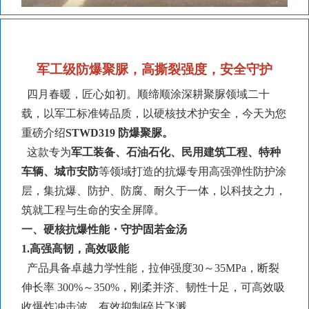
军工级防爆聚脲，高撕裂强度，安全守护
四月春暖，匠心如初。顺缔顺涂深耕聚脲领域二十
载，以军工标准铸品质，以硬核技术护安全，今天为您
重磅介绍
STWD319
防爆聚脲
。
这款专为
军工装备、石油石化、民用建筑工程、特种
车辆、城市安防
等领域打造的抗爆专用高强弹性防护涂
层，集抗爆、防护、防腐、耐久于一体，以科技之力，
筑就工程与生命的安全屏障。
一、硬核抗爆性能・守护固若金汤
1.高强高韧，高效吸能
产品具备卓越力学性能，拉伸强度
30～35MPa，断裂
伸长率 300%～350%，刚柔并济、韧性十足，可高效吸
收爆炸冲击波，有效抑制碎片飞溅。