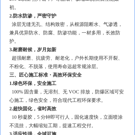
初。
2.防水防渗，严密守护
涂层无缝无孔、结构致密，从根源阻断水、气渗透，
兼具优异防水、防腐、防渗功能，一材多用，长效防
护。
3.耐磨耐候，岁月如新
超强耐磨、抗疲劳、耐老化，户外长期使用不开裂、
不粉化、不脱落，使用寿命远超常规涂层。
三、匠心施工标准・高效环保安全
1.绿色环保，安全施工
100% 固含量，无溶剂、无 VOC 排放，防爆区域可安
心施工，绿色安全，符合现代工程环保要求。
2.超快固化，省时高效
10 秒凝胶，5 分钟即可行人，固化速度快，立面喷涂
不流挂，大幅缩短工期，提速工程交付。
3.适应性强，全域可施