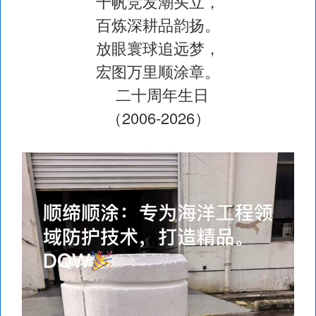
千帆竞发潮头立，
百炼深耕品韵扬。
放眼寰球追远梦，
宏图万里顺涂章。
二十周年生日
（2006-2026）