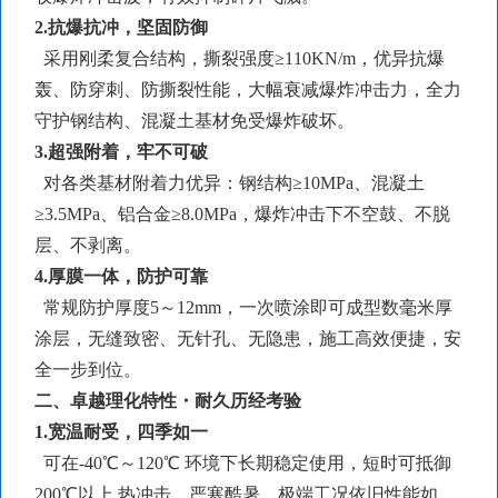
2.抗爆抗冲，坚固防御
采用刚柔复合结构，
撕裂强度
≥110KN/m，优异抗爆
轰、防穿刺、防撕裂性能，大幅衰减爆炸冲击力，全力
守护钢结构、混凝土基材免受爆炸破坏。
3.超强附着，牢不可破
对各类基材附着力优异：钢结构
≥10MPa、混凝土
≥3.5MPa、铝合金≥8.0MPa，爆炸冲击下不空鼓、不脱
层、不剥离。
4.厚膜一体，防护可靠
常规防护厚度
5～12mm，一次喷涂即可成型数毫米厚
涂层，无缝致密、无针孔、无隐患，施工高效便捷，安
全一步到位。
二、卓越理化特性・耐久历经考验
1.宽温耐受，四季如一
可在
-40℃～120℃ 环境下长期稳定使用，短时可抵御
200℃以上 热冲击，严寒酷暑、极端工况依旧性能如