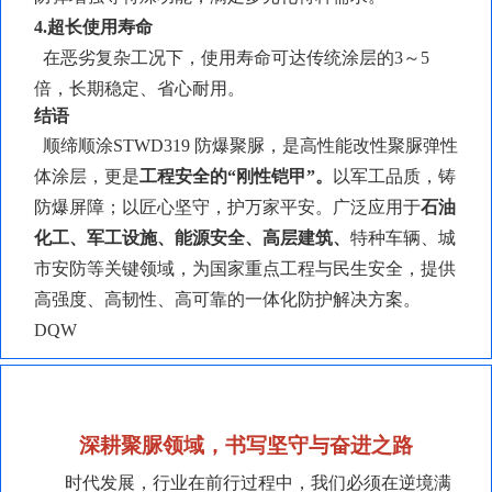
4.超长使用寿命
在恶劣复杂工况下，使用寿命可达传统涂层的
3～5
倍，长期稳定、省心耐用。
结语
顺缔顺涂
STWD319 防爆聚脲，是高性能改性聚脲弹性
体涂层，更是
工程安全的
“刚性铠甲”。
以军工品质，铸
防爆屏障；以匠心坚守，护万家平安。广泛应用于
石油
化工、军工设施、能源安全、高层建筑、
特种车辆、城
市安防等关键领域，为国家重点工程与民生安全，提供
高强度、高韧性、高可靠的一体化防护解决方案。
DQW
深耕聚脲领域，书写坚守与奋进之路
时代发展，行业在前行过程中，我们必须在逆境满