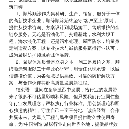
筑口碑
1、顺缔顺涂作为集科研、生产、销售、服务于一体
的高新技术企业，顺缔顺涂始终坚守“客户至上”原则，
提供从技术咨询、方案设计到现场施工、售后维护的全
链条服务。无论是石油化工、交通基建，水利大坝工
程，海水淡化工程，还是污水处理、屋面防水，均量身
定制适配方案，以专业技术与诚信服务赢得行业认可，
成为聚脲防护领域的诚信品牌。
2、聚脲体系质量是立身之本，施工是履约之基。顺
缔顺涂聚脲以二十年匠心坚守，用责任兑现承诺，以诚
信链接价值，为各领域提供高效、可靠的防护解决方
案，与合作伙伴共赴高质量发展新征程。
结束语：世间在竞争激烈中发展，给行业的发展带
来了很多不可估量影响和风险。但只要我们行业同仁坚
守行业发展理念，严格执行行业标准。用创新理论和匠
心独运的精神，守住自己一亩三分地，诚信经营，合作
共赢未来。为重点工程与民生项目提供耐久性使用寿
命，为“中国制造”聚脲行业走向世界各地，提供品牌效