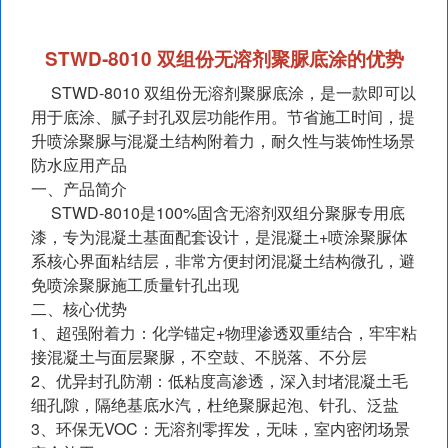
STWD‑8010 双组份无溶剂聚脲底涂的优势
STWD‑8010 双组份无溶剂聚脲底涂，是一款即可以
用于底涂、腻子封孔双层功能作用。节省施工时间，提
升喷涂聚脲与混凝土结构附着力，耐久性与装饰性场景
防水应用产品
一、产品简介
STWD‑8010是100%固含无溶剂双组分聚脲专用底
漆，专为混凝土基面配套设计，是混凝土+喷涂聚脲体
系核心界面粘结层，非常方便封闭混凝土结构微孔，避
免喷涂聚脲施工质量针孔出现
二、核心优势
1、超强附着力：化学锚定+物理渗透双重结合，牢牢粘
接混凝土与面层聚脲，不空鼓、不脱落、不分层
2、优异封孔防潮：低粘度高渗透，深入封堵混凝土毛
细孔隙，隔绝基底水汽，杜绝聚脲起泡、针孔、泛盐
3、环保无VOC：无溶剂零挥发，无味，室内密闭场景