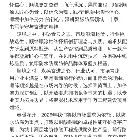
怀信心，顺境更加奋进。商海浮沉，风雨兼程，顺缔顺
涂以匠心为骨，以信念为魂，践行“逆境中满怀信心、
顺境中加倍努力”的初心，深耕聚脲防腐领域二十载，
书写坚守与奋进的精神。
逆境之中，不坠青云之志。市场浪潮起伏，行业挑
战迭生，顺缔顺涂始终怀揣创新理念与实践。追求从配
方研发到原料甄选，从生产管控到品质检测，每一款产
品都凝聚匠心与坚守。在风雨中沉淀技术，在磨砺中锤
炼品质，筑牢防水防腐防护品牌体系坚实根基。
顺境之时，永葆奋进之心。行业认可、市场青睐，
用户业主满意，皆是顺缔前行的动力而非停歇的理由。
顺缔顺涂越是在市场内卷的时候，选择乘势而上，加倍
努力深耕创新，以开放姿态拥抱竞争带来的机遇，以专
业实力拓展边界，将聚脲技术应用于千万工程建设项目
领域。
春暖花开，2026年我们将以市场需求为依托，以防
水防腐为重点，打造以耐酸耐碱的卓越性能守护楼宇广
厦，为城市高层建筑修缮工程提供耐久性产品。前行路
上不骄不躁，用心服务，在顺境中积蓄力量，在奋进中