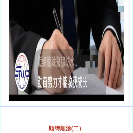
顺缔顺涂(二）